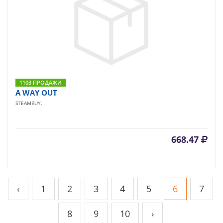
1103 ПРОДАЖИ
A WAY OUT
STEAMBUY.
668.47
‹
1
2
3
4
5
6
7
8
9
10
›