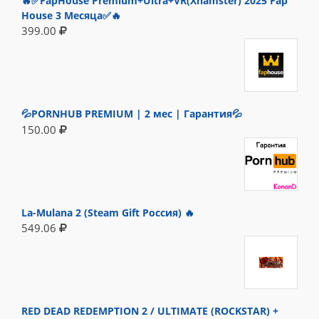
🔥✅FapHouse Premium+Ultra+VR(Xhamster) 2025 Fap
House 3 Месяца✅🔥
399.00
💦PORNHUB PREMIUM | 2 мес | Гарантия💦
150.00
La-Mulana 2 (Steam Gift Россия) 🔥
549.06
RED DEAD REDEMPTION 2 / ULTIMATE (ROCKSTAR) +