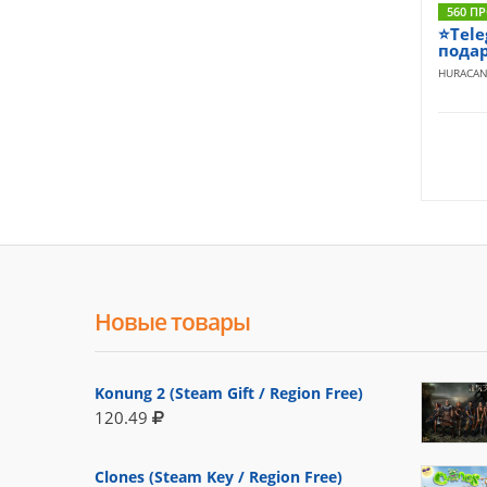
560 П
⭐️Tel
пода
HURACA
Новые товары
Konung 2 (Steam Gift / Region Free)
120.49
Clones (Steam Key / Region Free)