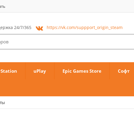
ать
ержка 24/7/365
https://vk.com/
suppport_origin_steam
yStation
uPlay
Epic Games Store
Софт
аты