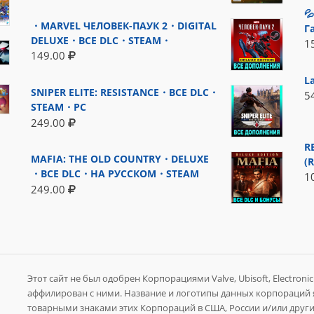

・MARVEL ЧЕЛОВЕК-ПАУК 2・DIGITAL
Г
DELUXE・ВСЕ DLC・STEAM・
1
149.00
L
SNIPER ELITE: RESISTANCE・ВСЕ DLC・
5
STEAM・PC
249.00
R
MAFIA: THE OLD COUNTRY・DELUXE
(
・ВСЕ DLC・НА РУССКОМ・STEAM
1
249.00
Этот сайт не был одобрен Корпорациями Valve, Ubisoft, Electronic A
аффилирован с ними. Название и логотипы данных корпораций
товарными знаками этих Корпораций в США, России и/или других