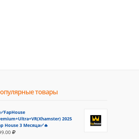
опулярные товары
✅FapHouse
remium+Ultra+VR(Xhamster) 2025
ap House 3 Месяца✅🔥
99.00