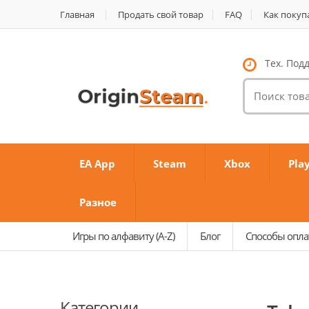
Главная
Продать свой товар
FAQ
Как покуп
Тех. Подд
Поиск
товаров:
EA App
Steam
Xbox
Pla
Разное
Игры по алфавиту (A-Z)
Блог
Способы опл
Категории