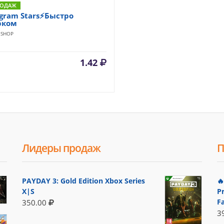
РОДАЖ
egram Stars⚡Быстро
рком
NSHOP
1.42
Лидеры продаж
П
PAYDAY 3: Gold Edition Xbox Series

X|S
P
F
350.00
3