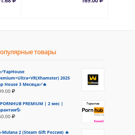
91.68
169.00
опулярные товары
✅FapHouse
remium+Ultra+VR(Xhamster) 2025
ap House 3 Месяца✅🔥
99.00
PORNHUB PREMIUM | 2 мес |
арантия💦
50.00
a-Mulana 2 (Steam Gift Россия) 🔥