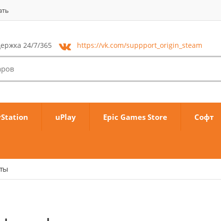
ать
ержка 24/7/365
https://vk.com/
suppport_origin_steam
yStation
uPlay
Epic Games Store
Софт
аты