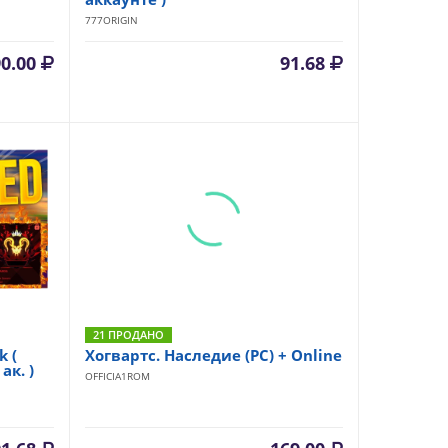
777ORIGIN
90.00
91.68
21 ПРОДАНО
 (
Хогвартс. Наследие (PC) + Online
к. )
OFFICIA1ROM