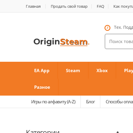
Главная
Продать свой товар
FAQ
Как покуп
Тех. Подд
Поиск
товаров:
EA App
Steam
Xbox
Pla
Разное
Игры по алфавиту (A-Z)
Блог
Способы опл
Категории