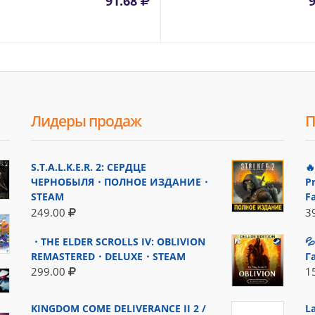
91.68
Лидеры продаж
П
S.T.A.L.K.E.R. 2: СЕРДЦЕ

ЧЕРНОБЫЛЯ・ПОЛНОЕ ИЗДАНИЕ・
P
STEAM
F
249.00
3
・THE ELDER SCROLLS IV: OBLIVION

REMASTERED・DELUXE・STEAM
Г
299.00
1
KINGDOM COME DELIVERANCE II 2 /
L