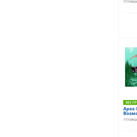
777ORIG
883 П
Apex 
Возмо
777ORIG