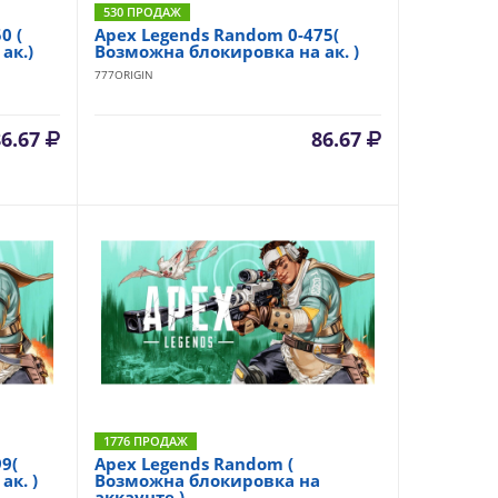
530 ПРОДАЖ
0 (
Apex Legends Random 0-475(
ак.)
Возможна блокировка на ак. )
777ORIGIN
86.67
86.67
1776 ПРОДАЖ
9(
Apex Legends Random (
к. )
Возможна блокировка на
аккаунте )