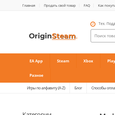
Главная
Продать свой товар
FAQ
Как покуп
Тех. Подд
Поиск
товаров:
EA App
Steam
Xbox
Pla
Разное
Игры по алфавиту (A-Z)
Блог
Способы опл
Категории