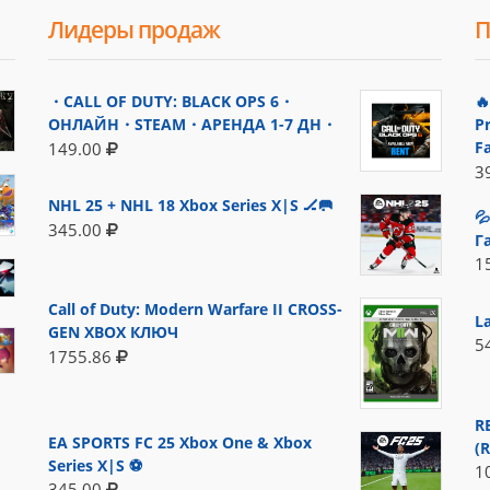
Лидеры продаж
П
・CALL OF DUTY: BLACK OPS 6・

ОНЛАЙН・STEAM・АРЕНДА 1-7 ДН・
P
F
149.00
3
NHL 25 + NHL 18 Xbox Series X|S 🏒🥅

345.00
Г
1
Call of Duty: Modern Warfare II CROSS-
L
GEN XBOX КЛЮЧ
5
1755.86
R
EA SPORTS FC 25 Xbox One & Xbox
(
Series X|S ⚽
1
345.00