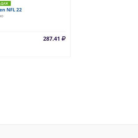
ОДАЖ
n NFL 22
IO
287.41