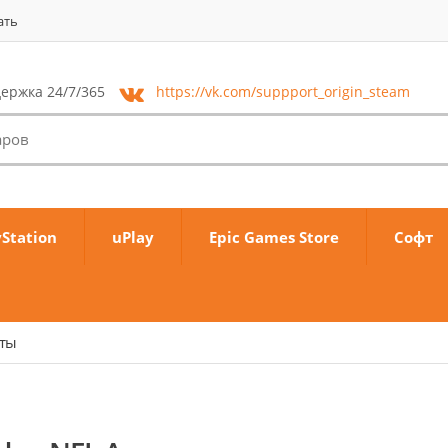
ать
ержка 24/7/365
https://vk.com/
suppport_origin_steam
yStation
uPlay
Epic Games Store
Софт
аты