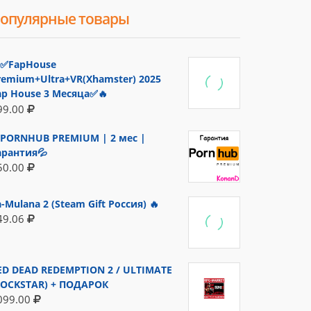
опулярные товары
✅FapHouse
remium+Ultra+VR(Xhamster) 2025
ap House 3 Месяца✅🔥
99.00
PORNHUB PREMIUM | 2 мес |
арантия💦
50.00
a-Mulana 2 (Steam Gift Россия) 🔥
49.06
ED DEAD REDEMPTION 2 / ULTIMATE
ROCKSTAR) + ПОДАРОК
099.00