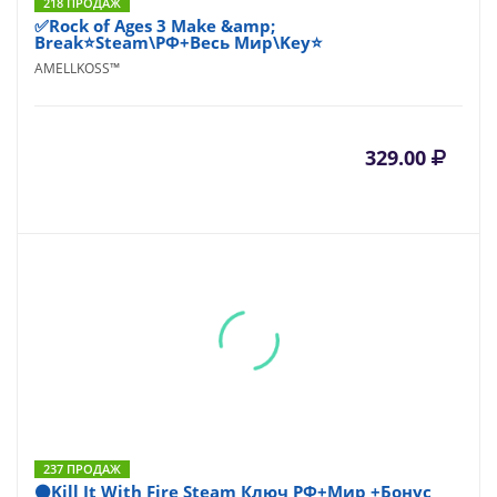
218 ПРОДАЖ
✅Rock of Ages 3 Make &amp;
Break⭐Steam\РФ+Весь Мир\Key⭐
AMELLKOSS™
329.00
237 ПРОДАЖ
⚫Kill It With Fire Steam Ключ РФ+Мир +Бонус