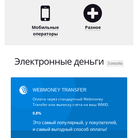
Мобильные
Разное
операторы
Электронные деньги
3 способа
WEBMONEY TRANSFER
Оплата через стандартный Webmoney
Transfer или выписку счёта на ваш WMID.
0.8%
Это самый популярный, у покупателей,
и самый выгодный способ оплаты!