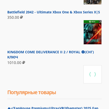
Battlefield 2042 - Ultimate Xbox One & Xbox Series X|S
350.00
KINGDOM COME DELIVERANCE II 2 / ROYAL 🔵(СНГ)
КЛЮЧ
1010.00
Популярные товары
🔥✅FapHouse Premium+Ultra+VR(Xhamster) 2025 Fap