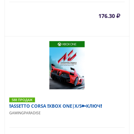
176.30
588 ПРОДАЖ
❗ASSETTO CORSA ❗XBOX ONE|X/S🔑КЛЮЧ❗
GAMINGPARADISE