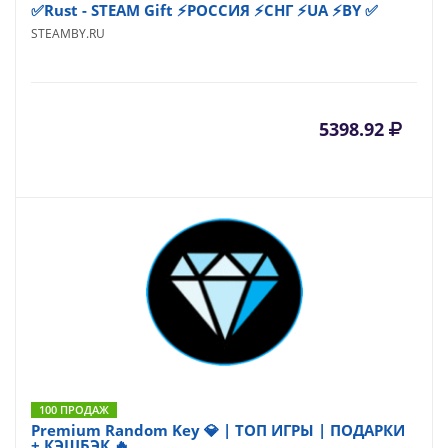
✅Rust - STEAM Gift ⚡️РОССИЯ ⚡️СНГ ⚡️UA ⚡️BY ✅
STEAMBY.RU
5398.92
100 ПРОДАЖ
Premium Random Key 💎 | ТОП ИГРЫ | ПОДАРКИ
+ КЭШБЭК 🔥