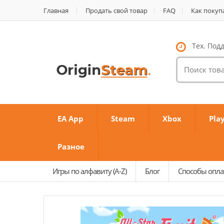
Главная
Продать свой товар
FAQ
Как покуп
Тех. Подд
Поиск
товаров:
EA App
Steam
Xbox
Pla
Разное
Игры по алфавиту (A-Z)
Блог
Способы опл