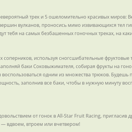
евероятный трек и 5 ошеломительно красивых миров: Вес
 вершин вулканов, проносись мимо извивающихся тел ги
дут тебя на самых безбашенных гоночных треках, на как
оих соперников, используя сногсшибательные фруктовы
аполняй баки Соковыжимателя, собирая фрукты на гоно
ы воспользоваться одним из множества трюков. Будешь 
ность, заполнив все баки, чтобы в нужную минуту вос
овольствием от гонок в All-Star Fruit Racing, пригласив 
 — вдвоем, втроем или вчетвером!