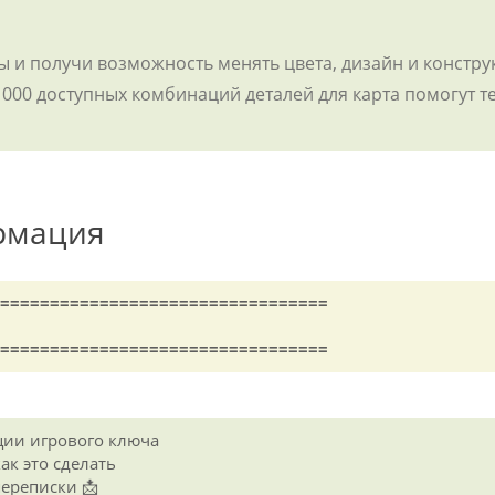
ы и получи возможность менять цвета, дизайн и констр
 000 доступных комбинаций деталей для карта помогут т
рмация
=================================
=================================
ции игрового ключа
к это сделать
переписки 📩