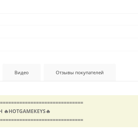
Видео
Отзывы покупателей
==============================
 🔥HOTGAMEKEYS🔥
==============================