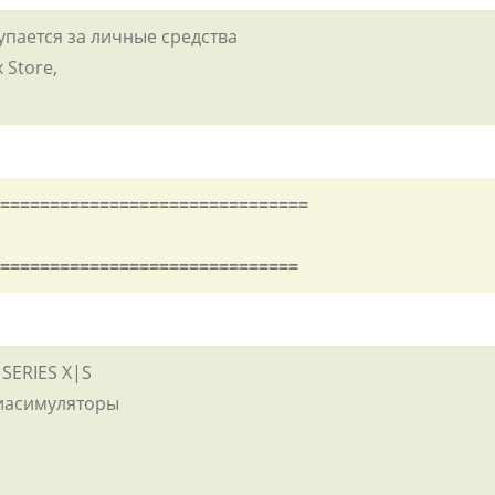
купается за личные средства
 Store,
===============================
==============================
 SERIES X|S
виасимуляторы