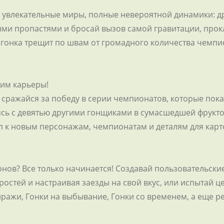
ов в увлекательные миры, полные невероятной динамики:
ми пропастями и бросай вызов самой гравитации, прокл
гонка трещит по швам от громадного количества чемпи
им карьеры!
ражайся за победу в серии чемпионатов, которые пока
ясь с девятью другими гонщиками в сумасшедшей фрукт
п к новым персонажам, чемпионатам и деталям для карт
нов? Все только начинается! Создавай пользовательски
ростей и настраивая заезды на свой вкус, или испытай
ражи, Гонки на выбывание, Гонки со временем, а еще 