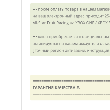
▪️▪️▪️ после оплаты товара в нашем магаз
на ваш электронный адрес приходит 2
All-Star Fruit Racing на XBOX ONE / XBOX 
▪️▪️▪️ ключ приобретается в официальном
активируется на вашем аккаунте и оста
[ точный регион активации, инструкция
===================================
ГАРАНТИЯ КАЧЕСТВА 💪
===================================