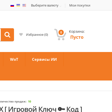
Выберите валюту
Мои покупки
Корзина:
0
Избранное
(
0
)
Пусто
WoT
Сервисы ИИ
личество продаж:
10
OX [ Игровой Ключ 🔑 Код ]