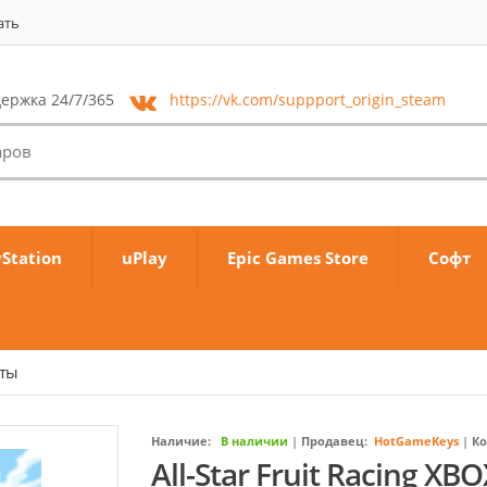
ать
ержка 24/7/365
https://vk.com/
suppport_origin_steam
yStation
uPlay
Epic Games Store
Софт
аты
Наличие:
В наличии
|
Продавец:
HotGameKeys
|
Ко
All-Star Fruit Racing XB