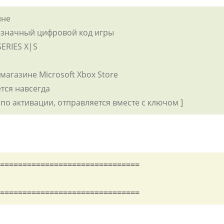
ине
5-значный цифровой код игры
SERIES X|S
 магазине Microsoft Xbox Store
ется навсегда
 по активации, отправляется вместе с ключом ]
===============================
===============================