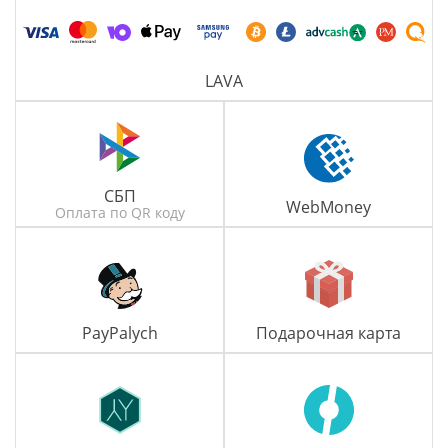
LAVA
СБП
WebMoney
Оплата по QR коду
PayPalych
Подарочная карта