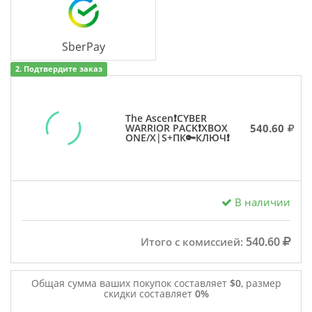
SberPay
2. Подтвердите заказ
The Ascen❗CYBER
540.60
WARRIOR PACK❗XBOX
ONE/X|S+ПК🔑КЛЮЧ❗
В наличии
540.60
Итого с комиссией:
Общая сумма ваших покупок составляет
$0
, размер
скидки составляет
0%