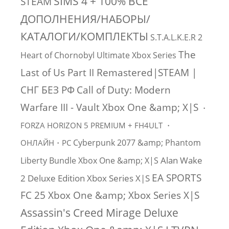
SIMS 4 + 100% ВСЕ
STEAM
ДОПОЛНЕНИЯ/НАБОРЫ/
КАТАЛОГИ/КОМПЛЕКТЫ
S.T.A.L.K.E.R 2
The
Heart of Chornobyl Ultimate Xbox Series
Last of Us Part II Remastered|STEAM |
СНГ БЕЗ РФ
Call of Duty: Modern
Warfare III - Vault Xbox One &amp; X|S
・
FORZA HORIZON 5 PREMIUM + FH4ULT ・
Cyberpunk 2077 &amp; Phantom
ОНЛАЙН・PC
Alan Wake
Liberty Bundle Xbox One &amp; X|S
EA SPORTS
2 Deluxe Edition Xbox Series X|S
FC 25 Xbox One &amp; Xbox Series X|S
Assassin's Creed Mirage Deluxe