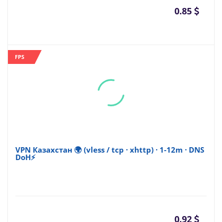
0.85
FPS
VPN Казахстан 🌍 (vless / tcp · xhttp) · 1-12m · DNS
DoH⚡
0.92