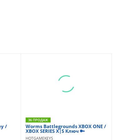
36 ПРОДАЖ
y /
Worms Battlegrounds XBOX ONE /
XBOX SERIES X|S Ключ 🔑
HOTGAMEKEYS