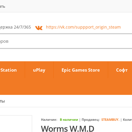
ать
ержка 24/7/365
https://vk.com/
suppport_origin_steam
yStation
uPlay
Epic Games Store
Софт
аты
Наличие:
В наличии
|
Продавец:
STEAMBUY.
|
Коли
Worms W.M.D