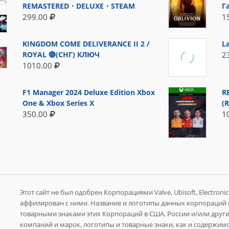
REMASTERED・DELUXE・STEAM
Г
299.00
1
KINGDOM COME DELIVERANCE II 2 /
L
ROYAL 🔵(СНГ) КЛЮЧ
2
1010.00
F1 Manager 2024 Deluxe Edition Xbox
R
One & Xbox Series X
(
350.00
1
Этот сайт не был одобрен Корпорациями Valve, Ubisoft, Electronic A
аффилирован с ними. Название и логотипы данных корпораций
товарными знаками этих Корпораций в США, России и/или других
компаний и марок, логотипы и товарные знаки, как и содержимо