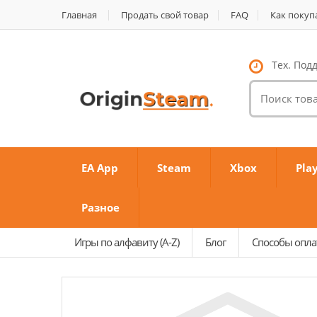
Главная
Продать свой товар
FAQ
Как покуп
Тех. Подд
Поиск
товаров:
EA App
Steam
Xbox
Pla
Разное
Игры по алфавиту (A-Z)
Блог
Способы опл