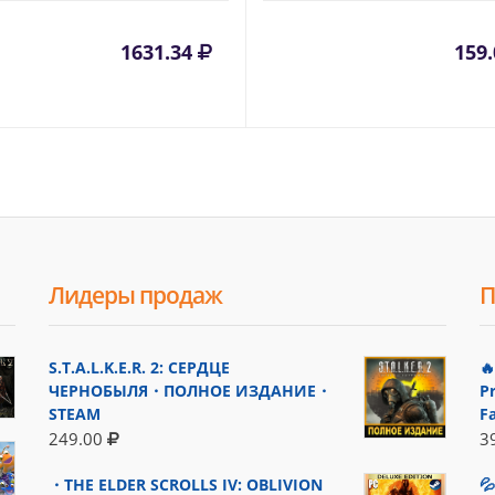
1631.34
159
Лидеры продаж
П
S.T.A.L.K.E.R. 2: СЕРДЦЕ

ЧЕРНОБЫЛЯ・ПОЛНОЕ ИЗДАНИЕ・
P
STEAM
F
249.00
3
・THE ELDER SCROLLS IV: OBLIVION
