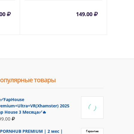
.00
149.00
опулярные товары
✅FapHouse
remium+Ultra+VR(Xhamster) 2025
ap House 3 Месяца✅🔥
99.00
PORNHUB PREMIUM | 2 мес |