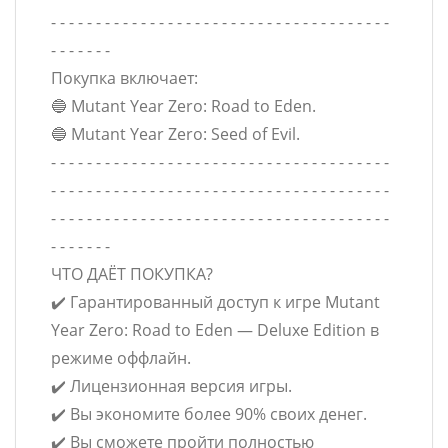
- - - - - - - - - - - - - - - - - - - - - - - - - - - - - - - - - - - - - -
- - - - - - -
Покупка включает:
🔵 Mutant Year Zero: Road to Eden.
🔵 Mutant Year Zero: Seed of Evil.
- - - - - - - - - - - - - - - - - - - - - - - - - - - - - - - - - - - - - -
- - - - - - - - - - - - - - - - - - - - - - - - - - - - - - - - - - - - - -
- - - - - - - - - - - - - - - - - - - - - - - - - - - - - - - - - - - - - -
- - - - - - -
ЧТО ДАЁТ ПОКУПКА?
✔️ Гарантированный доступ к игре Mutant
Year Zero: Road to Eden — Deluxe Edition в
режиме оффлайн.
✔️ Лицензионная версия игры.
✔️ Вы экономите более 90% своих денег.
✔️ Вы сможете пройти полностью