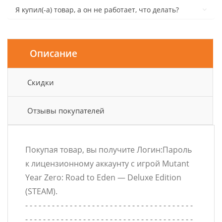
Я купил(-а) товар, а он не работает, что делать?
Описание
Скидки
Отзывы покупателей
Покупая товар, вы получите Логин:Пароль
к лицензионному аккаунту с игрой Mutant
Year Zero: Road to Eden — Deluxe Edition
(STEAM).
- - - - - - - - - - - - - - - - - - - - - - - - - - - - - - - - - - - - - -
- - - - - - - - - - - - - - - - - - - - - - - - - - - - - - - - - - - - - -