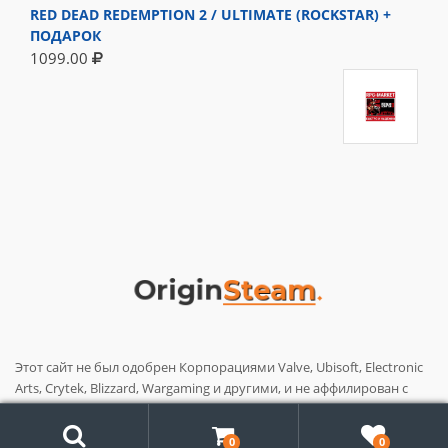
RED DEAD REDEMPTION 2 / ULTIMATE (ROCKSTAR) +
ПОДАРОК
1099.00
Этот сайт не был одобрен Корпорациями Valve, Ubisoft, Electronic
Arts, Crytek, Blizzard, Wargaming и другими, и не аффилирован с
ними. Название и логотипы данных корпораций являются
Поиск
товарными знаками или зарегистрированными товарными
0
0