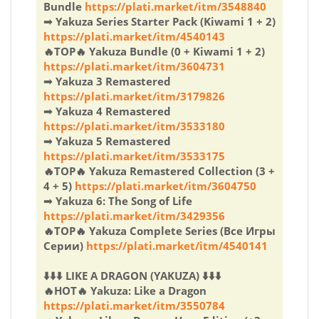
Bundle
https://plati.market/itm/3548840
➟ Yakuza Series Starter Pack (Kiwami 1 + 2)
https://plati.market/itm/4540143
🔥TOP🔥 Yakuza Bundle (0 + Kiwami 1 + 2)
https://plati.market/itm/3604731
➟ Yakuza 3 Remastered
https://plati.market/itm/3179826
➟ Yakuza 4 Remastered
https://plati.market/itm/3533180
➟ Yakuza 5 Remastered
https://plati.market/itm/3533175
🔥TOP🔥 Yakuza Remastered Collection (3 +
4 + 5)
https://plati.market/itm/3604750
➟ Yakuza 6: The Song of Life
https://plati.market/itm/3429356
🔥TOP🔥 Yakuza Complete Series (Все Игры
Серии)
https://plati.market/itm/4540141
⬇️⬇️⬇️ LIKE A DRAGON (YAKUZA) ⬇️⬇️⬇️
🔥HOT🔥 Yakuza: Like a Dragon
https://plati.market/itm/3550784