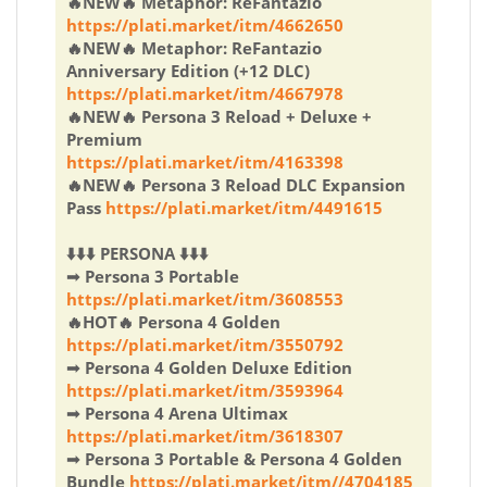
🔥NEW🔥 Metaphor: ReFantazio
https://plati.market/itm/4662650
🔥NEW🔥 Metaphor: ReFantazio
Anniversary Edition (+12 DLC)
https://plati.market/itm/4667978
🔥NEW🔥 Persona 3 Reload + Deluxe +
Premium
https://plati.market/itm/4163398
🔥NEW🔥 Persona 3 Reload DLC Expansion
Pass
https://plati.market/itm/4491615
⬇️⬇️⬇️ PERSONA ⬇️⬇️⬇️
➟ Persona 3 Portable
https://plati.market/itm/3608553
🔥HOT🔥 Persona 4 Golden
https://plati.market/itm/3550792
➟ Persona 4 Golden Deluxe Edition
https://plati.market/itm/3593964
➟ Persona 4 Arena Ultimax
https://plati.market/itm/3618307
➟ Persona 3 Portable & Persona 4 Golden
Bundle
https://plati.market/itm//4704185