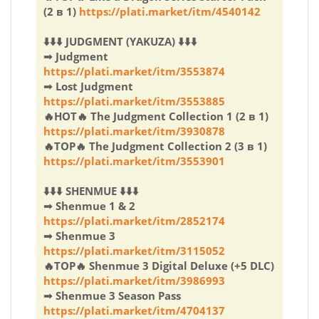
(2 в 1)
https://plati.market/itm/4540142
⬇️⬇️⬇️ JUDGMENT (YAKUZA) ⬇️⬇️⬇️
➟ Judgment
https://plati.market/itm/3553874
➟ Lost Judgment
https://plati.market/itm/3553885
🔥HOT🔥 The Judgment Collection 1 (2 в 1)
https://plati.market/itm/3930878
🔥TOP🔥 The Judgment Collection 2 (3 в 1)
https://plati.market/itm/3553901
⬇️⬇️⬇️ SHENMUE ⬇️⬇️⬇️
➟ Shenmue 1 & 2
https://plati.market/itm/2852174
➟ Shenmue 3
https://plati.market/itm/3115052
🔥TOP🔥 Shenmue 3 Digital Deluxe (+5 DLC)
https://plati.market/itm/3986993
➟ Shenmue 3 Season Pass
https://plati.market/itm/4704137