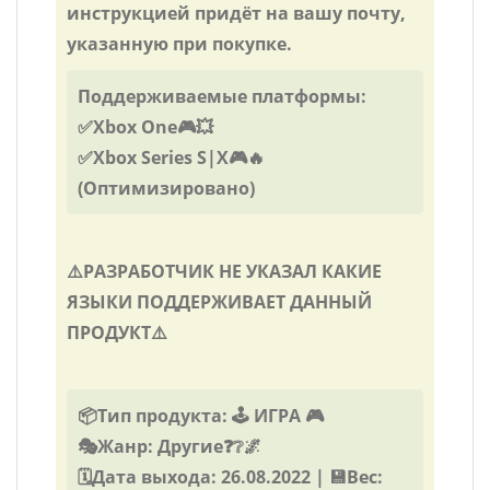
инструкцией придёт на вашу почту,
указанную при покупке.
Поддерживаемые платформы:
✅Xbox One🎮💥
✅Xbox Series S|X🎮🔥
(Оптимизировано)
⚠️РАЗРАБОТЧИК НЕ УКАЗАЛ КАКИЕ
ЯЗЫКИ ПОДДЕРЖИВАЕТ ДАННЫЙ
ПРОДУКТ⚠️
📦Тип продукта: 🕹️ ИГРА 🎮
🎭Жанр: Другие❓❔🌌
🗓️Дата выхода: 26.08.2022 | 💾Вес: