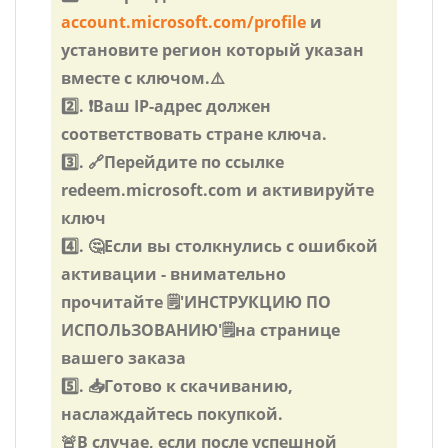
account.microsoft.com/profile
и
установите регион который указан
вместе с ключом.⚠️
2️⃣. ❗Ваш IP-адрес должен
соответствовать стране ключа.
3️⃣. 🔗Перейдите по ссылке
redeem.microsoft.com и активируйте
ключ
4️⃣. 🤔Если вы столкнулись с ошибкой
активации - внимательно
прочитайте 🗒️️'ИНСТРУКЦИЮ ПО
ИСПОЛЬЗОВАНИЮ'🗒️️на странице
вашего заказа
5️⃣. 📥Готово к скачиванию,
наслаждайтесь покупкой.
🚨В случае, если после успешной