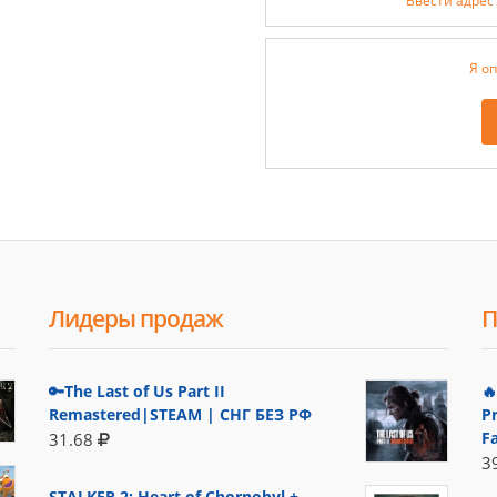
Ввести адрес
Я оп
Лидеры продаж
П
🔑The Last of Us Part II

Remastered|STEAM | СНГ БЕЗ РФ
P
F
31.68
3
STALKER 2: Heart of Chornobyl +