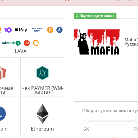
2. Подтвердите заказ
Mafia 
Русск
LAVA
очная
чек PAYMER (WM-
та
карта)
Общая сумма ваших поку
coin
Ethereum
5%
7