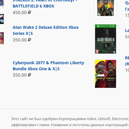

BATTLEFIELD 6 XBOX
Г
450.00
1
Alan Wake 2 Deluxe Edition Xbox
L
Series X|S
5
350.00
R
Cyberpunk 2077 & Phantom Liberty
(
Bundle Xbox One & X|S
1
350.00
Этот сайт не был одобрен Корпорациями Valve, Ubisoft, Electronic A
аффилирован с ними. Название и логотипы данных корпораций