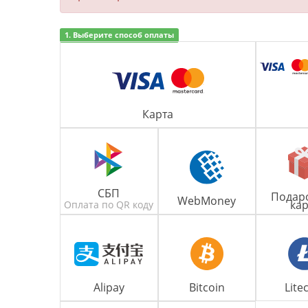
1. Выберите способ оплаты
Карта
СБП
Подар
WebMoney
кар
Оплата по QR коду
Alipay
Bitcoin
Lite