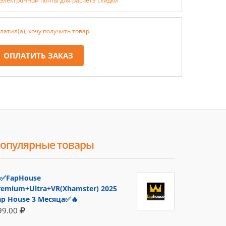
 электронной почты для расчёта скидки
латил(а), хочу получить товар
ОПЛАТИТЬ ЗАКАЗ
опулярные товары
✅FapHouse
remium+Ultra+VR(Xhamster) 2025
ap House 3 Месяца✅🔥
99.00