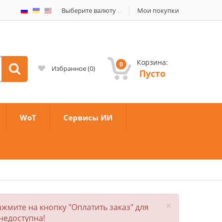
Выберите валюту
Мои покупки
Корзина:
0
Избранное
(
0
)
Пусто
WoT
Сервисы ИИ
×
жмите на кнопку "Оплатить заказ" для
недоступна!