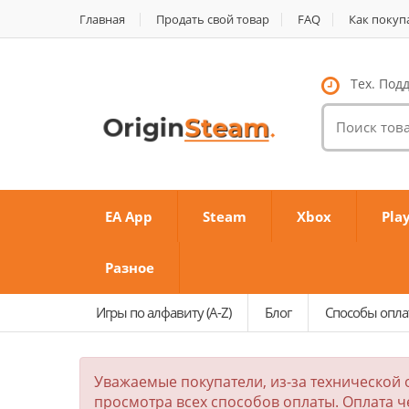
Главная
Продать свой товар
FAQ
Как покуп
Тех. Подд
Поиск
товаров:
EA App
Steam
Xbox
Pla
Разное
Игры по алфавиту (A-Z)
Блог
Способы опл
Уважаемые покупатели, из-за технической 
просмотра всех способов оплаты. Оплата ч