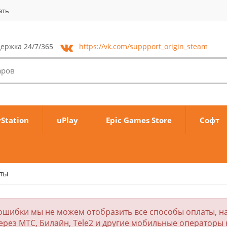
ать
ержка 24/7/365
https://vk.com/
suppport_origin_steam
yStation
uPlay
Epic Games Store
Софт
аты
ошибки мы не можем отобразить все способы оплаты, на
ерез МТС, Билайн, Tele2 и другие мобильные операторы 