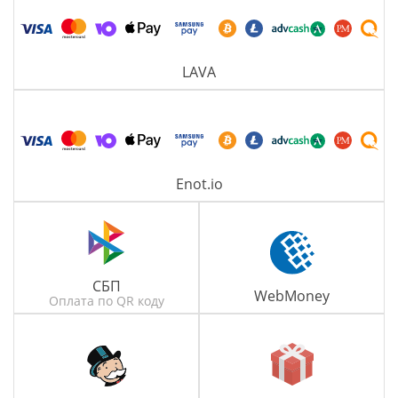
LAVA
Enot.io
СБП
WebMoney
Оплата по QR коду