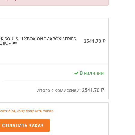
RK SOULS III XBOX ONE / XBOX SERIES
2541.70
 КЛЮЧ 🔑
В наличии
2541.70
Итого с комиссией:
латил(а), хочу получить товар
ОПЛАТИТЬ ЗАКАЗ