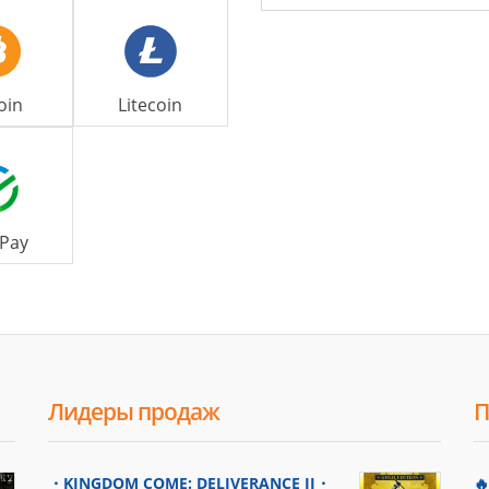
oin
Litecoin
Pay
Лидеры продаж
П
・KINGDOM COME: DELIVERANCE II・
