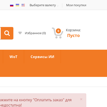
Выберите валюту
Мои покупки
Корзина:
0
Избранное
(
0
)
Пусто
WoT
Сервисы ИИ
×
жмите на кнопку "Оплатить заказ" для
недоступна!