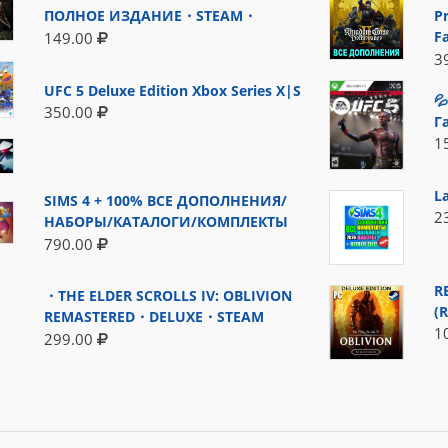
ПОЛНОЕ ИЗДАНИЕ・STEAM・
P
F
149.00
3
UFC 5 Deluxe Edition Xbox Series X|S

350.00
Г
1
L
SIMS 4 + 100% ВСЕ ДОПОЛНЕНИЯ/
2
НАБОРЫ/КАТАЛОГИ/КОМПЛЕКТЫ
790.00
R
・THE ELDER SCROLLS IV: OBLIVION
(
REMASTERED・DELUXE・STEAM
1
299.00