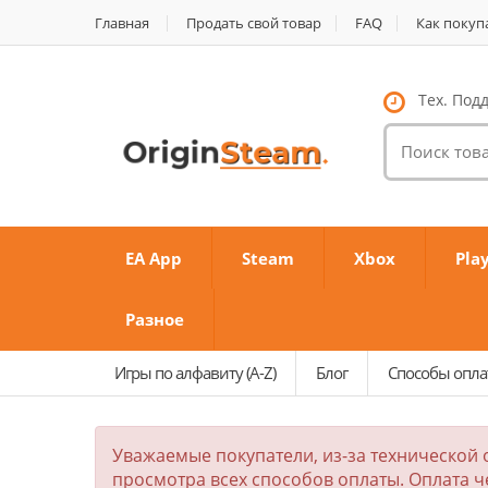
Главная
Продать свой товар
FAQ
Как покуп
Тех. Подд
Поиск
товаров:
EA App
Steam
Xbox
Pla
Разное
Игры по алфавиту (A-Z)
Блог
Способы опл
Уважаемые покупатели, из-за технической 
просмотра всех способов оплаты. Оплата ч