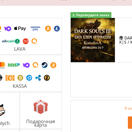
2. Подтвердите заказ
🌍 DA
X|S /
LAVA
KASSA
Я оп
Подарочная
lych
карта