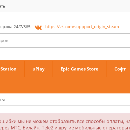
ать
ержка 24/7/365
https://vk.com/
suppport_origin_steam
yStation
uPlay
Epic Games Store
Софт
аты
ошибки мы не можем отобразить все способы оплаты, на
ерез МТС, Билайн, Tele2 и другие мобильные операторы 