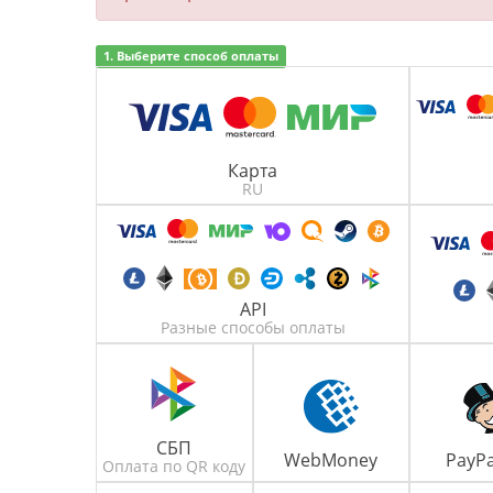
1. Выберите способ оплаты
Карта
RU
API
Разные способы оплаты
СБП
WebMoney
PayPa
Оплата по QR коду