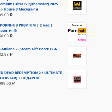
remium+Ultra+VR(Xhamster) 2025
ap House 3 Месяца✅🔥
99.00
PORNHUB PREMIUM | 2 мес |
арантия💦
50.00
a-Mulana 2 (Steam Gift Россия) 🔥
32.98
ED DEAD REDEMPTION 2 / ULTIMATE
ROCKSTAR) + ПОДАРОК
099.00