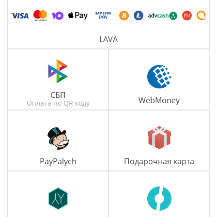
LAVA
СБП
WebMoney
Оплата по QR коду
PayPalych
Подарочная карта