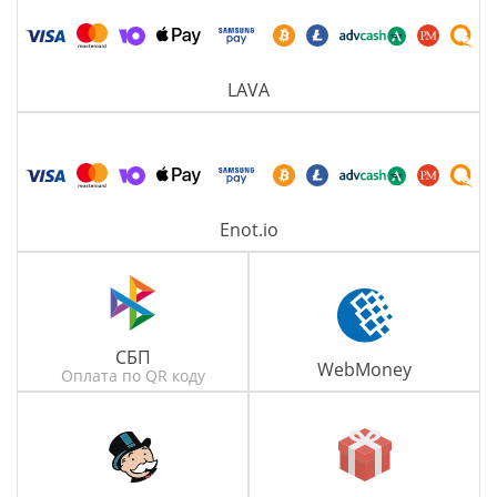
LAVA
Enot.io
СБП
WebMoney
Оплата по QR коду