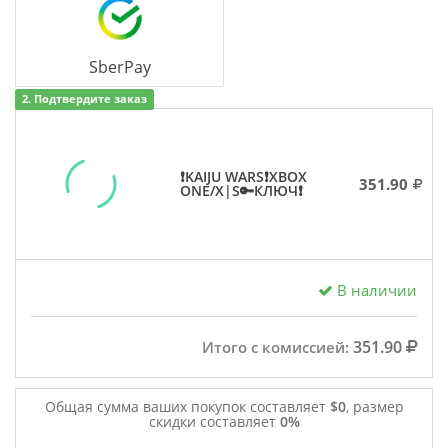
SberPay
2. Подтвердите заказ
❗KAIJU WARS❗XBOX
351.90
ONE/X|S🔑КЛЮЧ❗
В наличии
351.90
Итого с комиссией:
Общая сумма ваших покупок составляет
$0
, размер
скидки составляет
0%