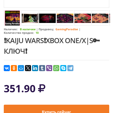
Наличие:
В наличии
|
Продавец:
GamingParadise
|
Количество продаж:
10
❗KAIJU WARS❗XBOX ONE/X|S🔑
КЛЮЧ❗
351.90
Купить сейчас