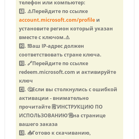
телефон или компьютер:
1️⃣. ⚠️Перейдите по ссылке
account.microsoft.com/profile
и
установите регион который указан
вместе с ключом.⚠️
2️⃣. ❗Ваш IP-адрес должен
соответствовать стране ключа.
3️⃣. 🔗Перейдите по ссылке
redeem.microsoft.com и активируйте
ключ
4️⃣. 🤔Если вы столкнулись с ошибкой
активации - внимательно
прочитайте 🗒️️'ИНСТРУКЦИЮ ПО
ИСПОЛЬЗОВАНИЮ'🗒️️на странице
вашего заказа
5️⃣. 📥Готово к скачиванию,