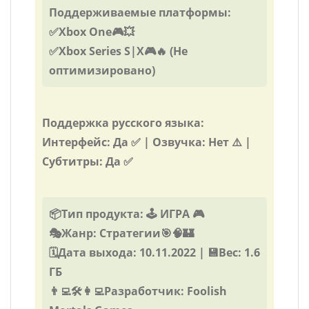
Поддерживаемые платформы:
✅Xbox One🎮💥
✅Xbox Series S|X🎮🔥 (Не
оптимизировано)
Поддержка русского языка:
Интерфейс: Да ✅ | Озвучка: Нет ⚠️ |
Субтитры: Да ✅
📦Тип продукта: 🕹️ ИГРА 🎮
🎭Жанр: Стратегии🎯🧠🏰
🗓️Дата выхода: 10.11.2022 | 💾Вес: 1.6
ГБ
👨‍💻🛠️👩‍💻Разработчик: Foolish