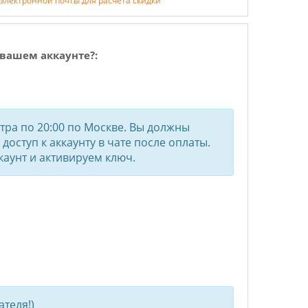
 электронной почты для расчёта скидки
вашем аккаунте?:
утра по 20:00 по Москве. Вы должны
доступ к аккаунту в чате после оплаты.
аунт и активируем ключ.
теля!)