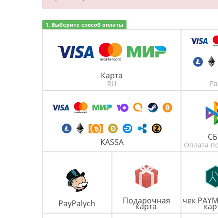
1. Выберите способ оплаты
Карта
RU
Ра
С
KASSA
Оплата по
Подарочная
чек PAYM
PayPalych
карта
кар