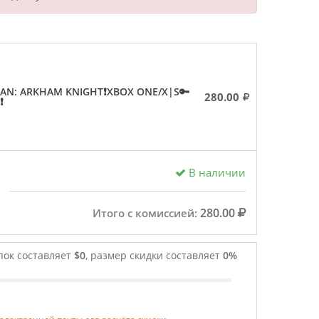
AN: ARKHAM KNIGHT❗XBOX ONE/X|S🔑
280.00
❗
В наличии
280.00
Итого с комиссией:
пок составляет
$0
, размер скидки составляет
0%