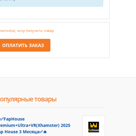
латил(а), хочу получить товар
ОПЛАТИТЬ ЗАКАЗ
опулярные товары
✅FapHouse
remium+Ultra+VR(Xhamster) 2025
ap House 3 Месяца✅🔥