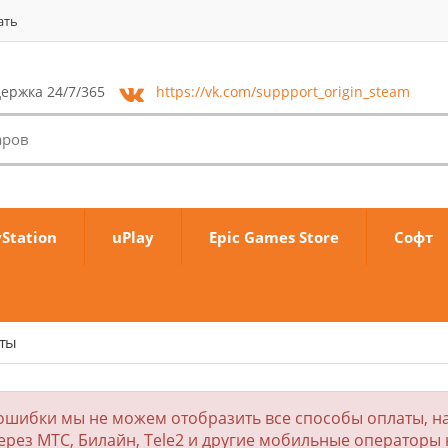
ать
ержка 24/7/365
https://vk.com/
suppport_origin_steam
yStation
uPlay
Epic Games Store
Софт
аты
ошибки мы не можем отобразить все способы оплаты, на
ерез МТС, Билайн, Tele2 и другие мобильные операторы 