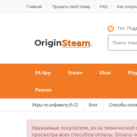
Главная
Продать свой товар
FAQ
Как покуп
Тех. Подд
Поиск
товаров:
EA App
Steam
Xbox
Pla
Разное
Игры по алфавиту (A-Z)
Блог
Способы опл
Уважаемые покупатели, из-за технической 
просмотра всех способов оплаты. Оплата ч