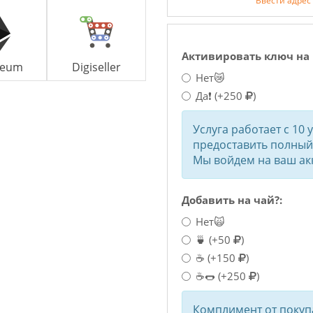
Ввести адрес
Активировать ключ на 
reum
Digiseller
Нет😿
Да❗
(+250
)
Услуга работает с 10 
предоставить полный 
Мы войдем на ваш акк
Добавить на чай?:
Нет🙀
🍵
(+50
)
☕
(+150
)
☕🌭
(+250
)
Комплимент от покупа