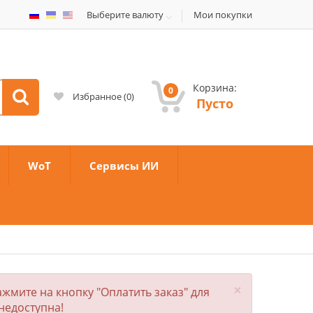
Выберите валюту
Мои покупки
Корзина:
0
Избранное
(
0
)
Пусто
WoT
Сервисы ИИ
×
жмите на кнопку "Оплатить заказ" для
недоступна!