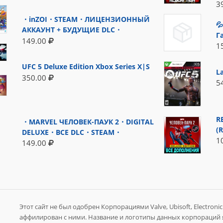
3
・inZOI・STEAM・ЛИЦЕНЗИОННЫЙ

АККАУНТ + БУДУЩИЕ DLC・
Г
149.00
1
UFC 5 Deluxe Edition Xbox Series X|S
L
350.00
5
R
・MARVEL ЧЕЛОВЕК-ПАУК 2・DIGITAL
(
DELUXE・ВСЕ DLC・STEAM・
1
149.00
Этот сайт не был одобрен Корпорациями Valve, Ubisoft, Electronic A
аффилирован с ними. Название и логотипы данных корпораций