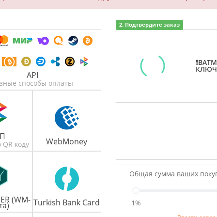
2. Подтвердите заказ
❗BATM
КЛЮЧ
API
зные способы оплаты
БП
WebMoney
 QR коду
Общая сумма ваших поку
ER (WM-
Turkish Bank Card
1%
та)