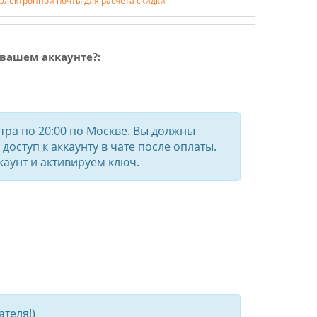
 электронной почты для расчёта скидки
вашем аккаунте?:
утра по 20:00 по Москве. Вы должны
доступ к аккаунту в чате после оплаты.
аунт и активируем ключ.
теля!)