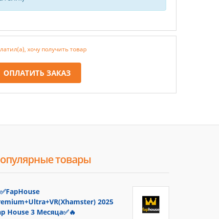
латил(а), хочу получить товар
ОПЛАТИТЬ ЗАКАЗ
опулярные товары
✅FapHouse
remium+Ultra+VR(Xhamster) 2025
ap House 3 Месяца✅🔥