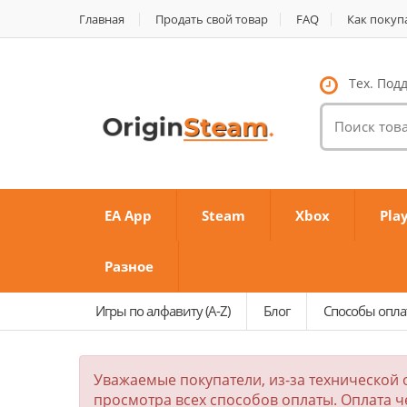
Главная
Продать свой товар
FAQ
Как покуп
Тех. Подд
Поиск
товаров:
EA App
Steam
Xbox
Pla
Разное
Игры по алфавиту (A-Z)
Блог
Способы опл
Уважаемые покупатели, из-за технической 
просмотра всех способов оплаты. Оплата ч