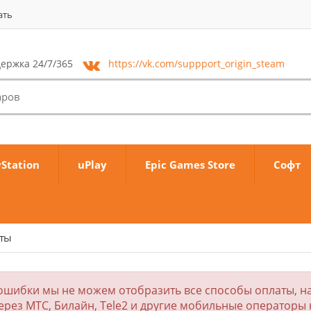
ать
ержка 24/7/365
https://vk.com/
suppport_origin_steam
yStation
uPlay
Epic Games Store
Софт
аты
ошибки мы не можем отобразить все способы оплаты, на
ерез МТС, Билайн, Tele2 и другие мобильные операторы 