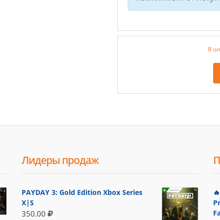
Я оп
Лидеры продаж
П
PAYDAY 3: Gold Edition Xbox Series

X|S
P
F
350.00