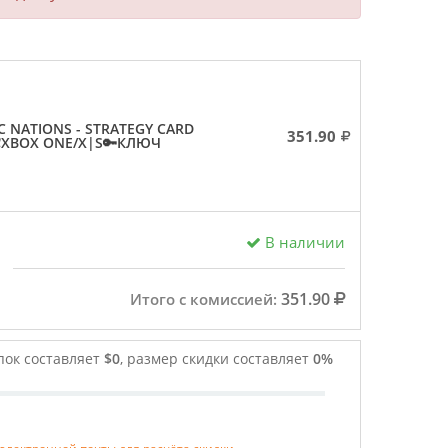
C NATIONS - STRATEGY CARD
351.90
❗XBOX ONE/X|S🔑КЛЮЧ
В наличии
351.90
Итого с комиссией:
пок составляет
$0
, размер скидки составляет
0%