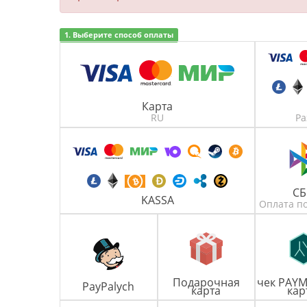
1. Выберите способ оплаты
Карта
RU
Ра
С
KASSA
Оплата по
Подарочная
чек PAYM
PayPalych
карта
кар