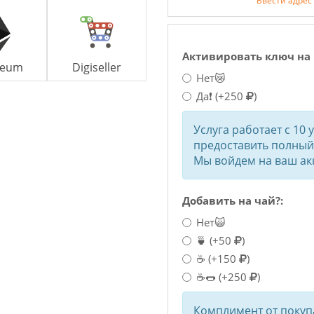
Ввести адрес
Активировать ключ на 
reum
Digiseller
Нет😿
Да❗
(+250
)
Услуга работает с 10 
предоставить полный 
Мы войдем на ваш акк
Добавить на чай?:
Нет🙀
🍵
(+50
)
☕
(+150
)
☕🌭
(+250
)
Комплимент от покупа