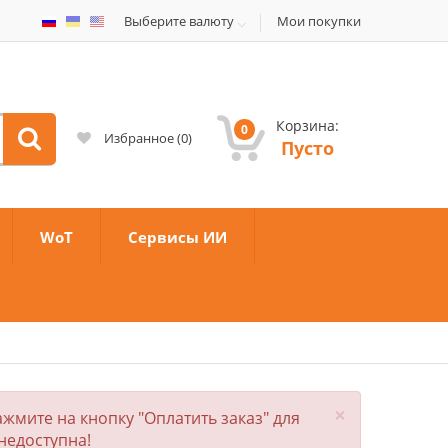
Выберите валюту
Мои покупки
Корзина:
0
Избранное
(
0
)
Пусто
WoT
Сервисы ИИ
×
жмите на кнопку "Оплатить заказ" для
недоступна!