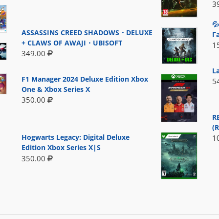
3

ASSASSINS CREED SHADOWS・DELUXE
Г
+ CLAWS OF AWAJI・UBISOFT
1
349.00
L
F1 Manager 2024 Deluxe Edition Xbox
5
One & Xbox Series X
350.00
R
(
Hogwarts Legacy: Digital Deluxe
1
Edition Xbox Series X|S
350.00