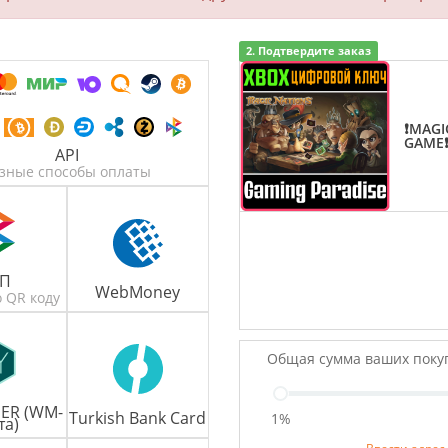
2. Подтвердите заказ
❗MAGI
GAME
API
зные способы оплаты
БП
WebMoney
 QR коду
Общая сумма ваших поку
ER (WM-
Turkish Bank Card
1%
та)