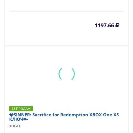
1197.66
18 ПРОДАЖ
💎SINNER: Sacrifice for Redemption XBOX One XS
КЛЮЧ🔑
XHEAT