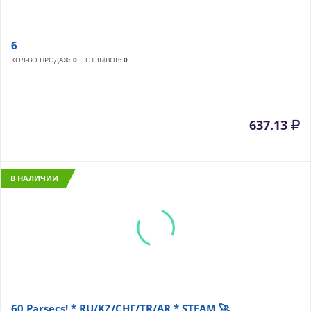
6
КОЛ-ВО ПРОДАЖ:
0
| ОТЗЫВОВ:
0
637.13
В НАЛИЧИИ
60 Parsecs! * RU/KZ/СНГ/TR/AR * STEAM 🚀