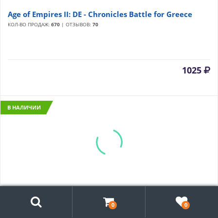
Age of Empires II: DE - Chronicles Battle for Greece
КОЛ-ВО ПРОДАЖ:
670
| ОТЗЫВОВ:
70
1025
В НАЛИЧИИ
Поиск
Age of Empires II: DE - Chronicles: Alexander the Great
0
0
КОЛ-ВО ПРОДАЖ:
251
| ОТЗЫВОВ:
24