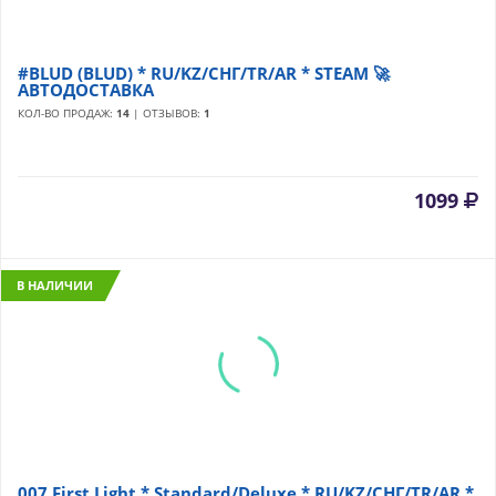
#BLUD (BLUD) * RU/KZ/СНГ/TR/AR * STEAM 🚀
АВТОДОСТАВКА
КОЛ-ВО ПРОДАЖ:
14
| ОТЗЫВОВ:
1
1099
В НАЛИЧИИ
007 First Light * Standard/Deluxe * RU/KZ/СНГ/TR/AR *