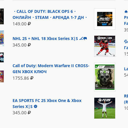
・CALL OF DUTY: BLACK OPS 6・

ОНЛАЙН・STEAM・АРЕНДА 1-7 ДН・
P
F
149.00
3
NHL 25 + NHL 18 Xbox Series X|S 🏒🥅

345.00
Г
1
Call of Duty: Modern Warfare II CROSS-
L
GEN XBOX КЛЮЧ
5
1755.86
R
EA SPORTS FC 25 Xbox One & Xbox
(
Series X|S ⚽
1
345.00