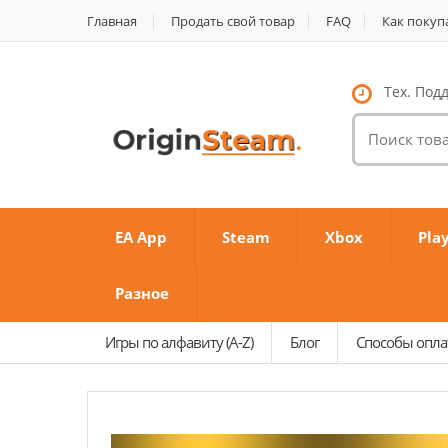
Главная
Продать свой товар
FAQ
Как покуп
Тех. Подд
Поиск
товаров:
EA App
Steam
Xbox
Pla
Разное
Игры по алфавиту (A-Z)
Блог
Способы опл