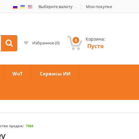
Выберите валюту
Мои покупки
Корзина:
0
Избранное
(
0
)
Пусто
WoT
Сервисы ИИ
ство продаж:
7364
ey