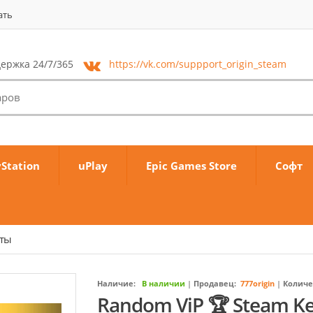
ать
ержка 24/7/365
https://vk.com/
suppport_origin_steam
yStation
uPlay
Epic Games Store
Софт
аты
Наличие:
В наличии
|
Продавец:
777origin
|
Количе
Random ViP 🏆 Steam K