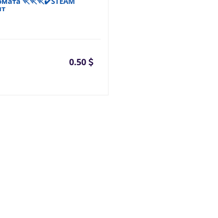
мата 🏃🏃🏃✔️STEAM
нт
0.50