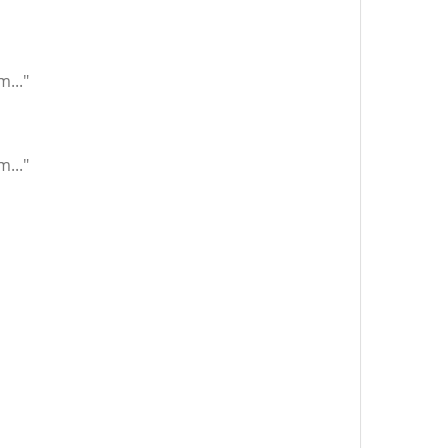
..."
..."