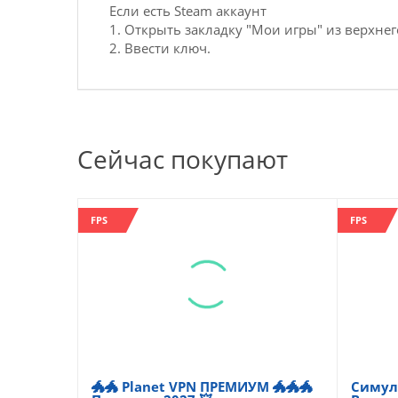
Если есть Steam аккаунт
1. Открыть закладку "Мои игры" из верхнег
2. Ввести ключ.
Сейчас покупают
FPS
FPS
🐲🐲 Planet VPN ПРЕМИУМ 🐲🐲🐲
Симуля