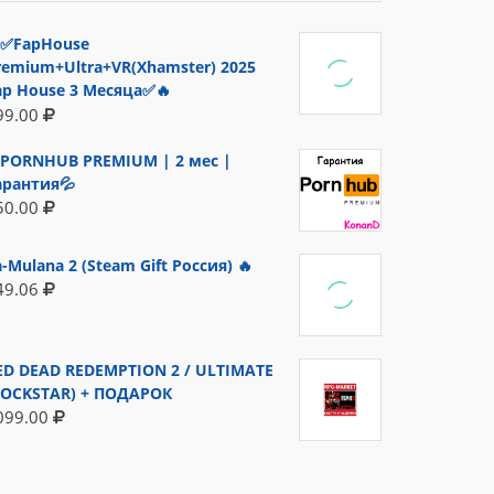
✅FapHouse
remium+Ultra+VR(Xhamster) 2025
ap House 3 Месяца✅🔥
99.00
PORNHUB PREMIUM | 2 мес |
арантия💦
50.00
a-Mulana 2 (Steam Gift Россия) 🔥
49.06
ED DEAD REDEMPTION 2 / ULTIMATE
ROCKSTAR) + ПОДАРОК
099.00