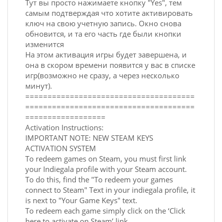
Тут вы просто нажимаете кнопку "Yes", тем
самым подтверждая что хотите активировать
ключ на свою учетную запись. Окно снова
обновится, и та его часть где были кнопки
изменится
На этом активация игры будет завершена, и
она в скором времени появится у вас в списке
игр(возможно не сразу, а через несколько
минут).
======================================
======================================
==================
Activation Instructions:
IMPORTANT NOTE: NEW STEAM KEYS
ACTIVATION SYSTEM
To redeem games on Steam, you must first link
your Indiegala profile with your Steam account.
To do this, find the "To redeem your games
connect to Steam" Text in your indiegala profile, it
is next to "Your Game Keys" text.
To redeem each game simply click on the ‘Click
here to activate on Steam’ link.