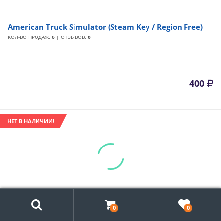
American Truck Simulator (Steam Key / Region Free)
КОЛ-ВО ПРОДАЖ:
6
| ОТЗЫВОВ:
0
400
НЕТ В НАЛИЧИИ!
Поиск
0
0
Ampu-Tea (Steam Key / Region Free)