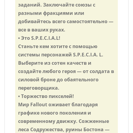
заданий. Заключайте союзы с
разными фракциями или
добивайтесь всего самостоятельно —
все в ваших руках.
• Это S.P.E.C.I.A.L!
Станьте кем хотите с помощью
системы персонажей S.P.E.C.I.A. L.
Выберите из сотен качеств и
создайте любого героя — от солдата в
силовой броне до обаятельного
переговорщика.
• Торжество пикселей!
Мир Fallout оживает благодаря
графике нового поколения и
современному движку. Сожженные
леса Содружества, руины Бостона —