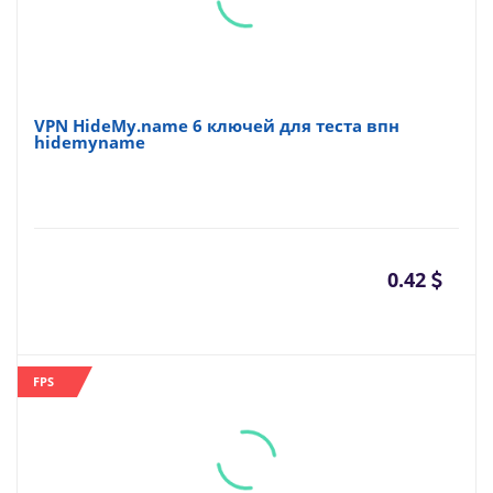
VPN HideMy.name 6 ключей для теста впн
hidemyname
0.42
FPS