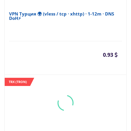
VPN Турция 🌍 (vless / tcp · xhttp) · 1-12m · DNS
DoH⚡
0.93
TRX (TRON)