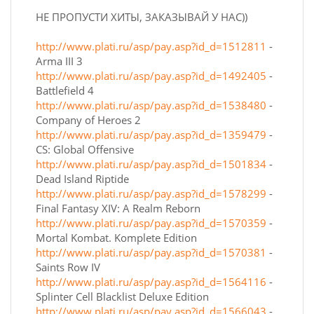
НЕ ПРОПУСТИ ХИТЫ, ЗАКАЗЫВАЙ У НАС))
http://www.plati.ru/asp/pay.asp?id_d=1512811
-
Arma III 3
http://www.plati.ru/asp/pay.asp?id_d=1492405
-
Battlefield 4
http://www.plati.ru/asp/pay.asp?id_d=1538480
-
Company of Heroes 2
http://www.plati.ru/asp/pay.asp?id_d=1359479
-
CS: Global Offensive
http://www.plati.ru/asp/pay.asp?id_d=1501834
-
Dead Island Riptide
http://www.plati.ru/asp/pay.asp?id_d=1578299
-
Final Fantasy XIV: A Realm Reborn
http://www.plati.ru/asp/pay.asp?id_d=1570359
-
Mortal Kombat. Komplete Edition
http://www.plati.ru/asp/pay.asp?id_d=1570381
-
Saints Row IV
http://www.plati.ru/asp/pay.asp?id_d=1564116
-
Splinter Cell Blacklist Deluxe Edition
http://www.plati.ru/asp/pay.asp?id_d=1566043
-