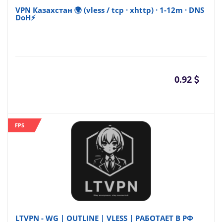
VPN Казахстан 🌍 (vless / tcp · xhttp) · 1-12m · DNS
DoH⚡
0.92
FPS
LTVPN - WG | OUTLINE | VLESS | РАБОТАЕТ В РФ