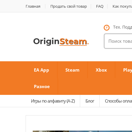
Главная
Продать свой товар
FAQ
Как покуп
Тех. Подд
Поиск
товаров:
EA App
Steam
Xbox
Pla
Разное
Игры по алфавиту (A-Z)
Блог
Способы опл