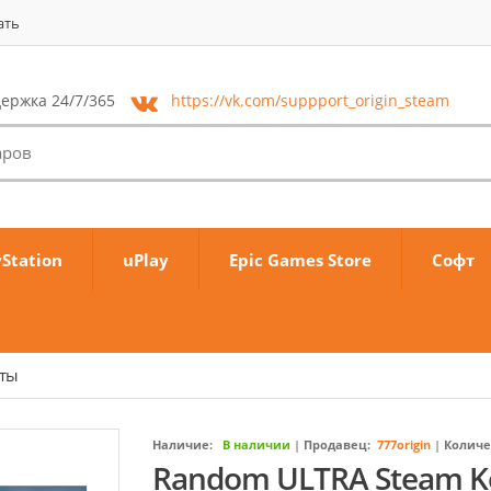
ать
ержка 24/7/365
https://vk.com/
suppport_origin_steam
yStation
uPlay
Epic Games Store
Софт
аты
Наличие:
В наличии
|
Продавец:
777origin
|
Количе
Rаndom ULTRA Steam K