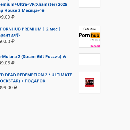
remium+Ultra+VR(Xhamster) 2025
ap House 3 Месяца✅🔥
99.00
PORNHUB PREMIUM | 2 мес |
арантия💦
50.00
a-Mulana 2 (Steam Gift Россия) 🔥
49.06
ED DEAD REDEMPTION 2 / ULTIMATE
ROCKSTAR) + ПОДАРОК
099.00