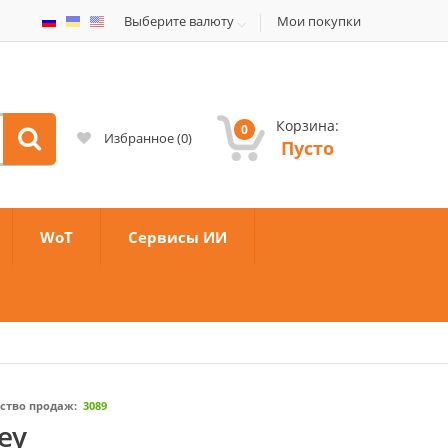
Выберите валюту
Мои покупки
Корзина:
0
Избранное
(
0
)
Пусто
WoT
Сервисы ИИ
ство продаж:
3089
ey