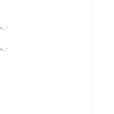
..."
..."