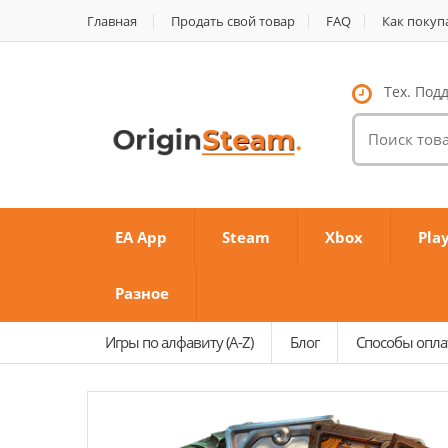
Главная
Продать свой товар
FAQ
Как покуп
Тех. Подд
Поиск
товаров:
EA App
Steam
Xbox
Pla
Разное
Игры по алфавиту (A-Z)
Блог
Способы опл