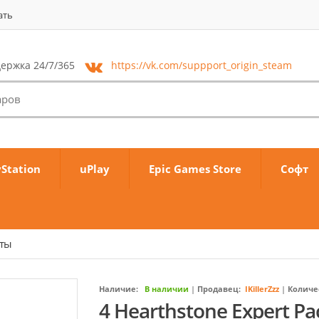
ать
ержка 24/7/365
https://vk.com/
suppport_origin_steam
yStation
uPlay
Epic Games Store
Софт
аты
Наличие:
В наличии
|
Продавец:
IKillerZzz
|
Количе
4 Hearthstone Expert P