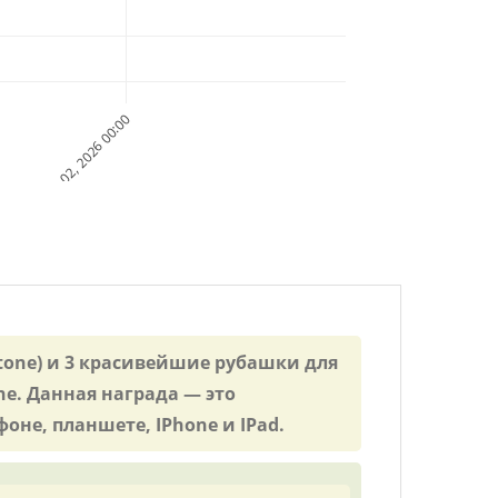
Aug 02, 2026 00:00
stone) и 3 красивейшие рубашки для
e. Данная награда — это
оне, планшете, IPhone и IPad.