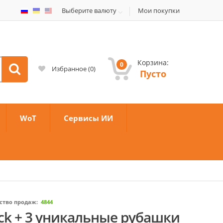
Выберите валюту
Мои покупки
Корзина:
0
Избранное
(
0
)
Пусто
WoT
Сервисы ИИ
ство продаж:
4844
ack + 3 уникальные рубашки