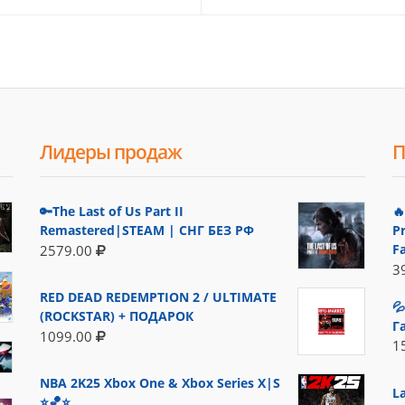
Лидеры продаж
П
🔑The Last of Us Part II

Remastered|STEAM | СНГ БЕЗ РФ
P
F
2579.00
3
RED DEAD REDEMPTION 2 / ULTIMATE

(ROCKSTAR) + ПОДАРОК
Г
1099.00
1
NBA 2K25 Xbox One & Xbox Series X|S
L
⭐🏀⭐