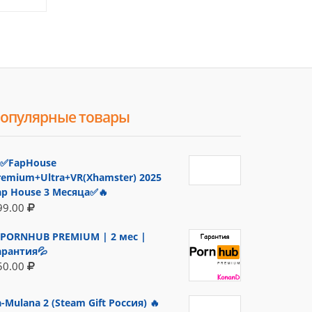
опулярные товары
✅FapHouse
remium+Ultra+VR(Xhamster) 2025
ap House 3 Месяца✅🔥
99.00
PORNHUB PREMIUM | 2 мес |
арантия💦
50.00
a-Mulana 2 (Steam Gift Россия) 🔥