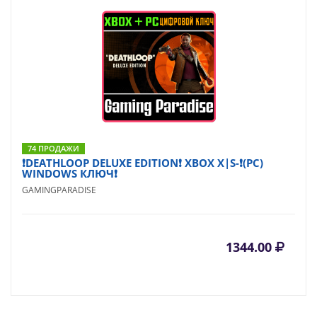
74 ПРОДАЖИ
❗DEATHLOOP DELUXE EDITION❗ XBOX X|S-❗(PC)
WINDOWS КЛЮЧ❗
GAMINGPARADISE
1344.00