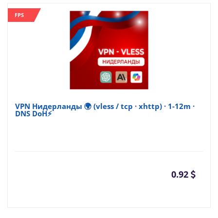
FPS
VPN Нидерланды 🌍 (vless / tcp · xhttp) · 1-12m ·
DNS DoH⚡
0.92