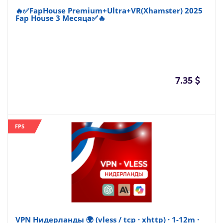
🔥✅FapHouse Premium+Ultra+VR(Xhamster) 2025
Fap House 3 Месяца✅🔥
7.35
FPS
VPN Нидерланды 🌍 (vless / tcp · xhttp) · 1-12m ·