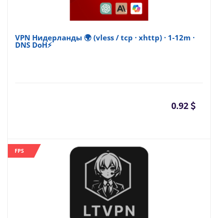
VPN Нидерланды 🌍 (vless / tcp · xhttp) · 1-12m ·
DNS DoH⚡
0.92
FPS