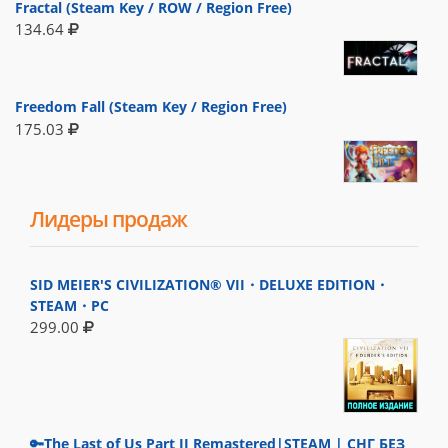
Fractal (Steam Key / ROW / Region Free)
134.64
Freedom Fall (Steam Key / Region Free)
175.03
Лидеры продаж
SID MEIER'S CIVILIZATION® VII・DELUXE EDITION・
STEAM・PC
299.00
🔑The Last of Us Part II Remastered|STEAM | СНГ БЕЗ