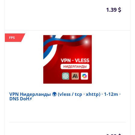
1.39
FPS
VPN Нидерланды 🌍 (vless / tcp · xhttp) · 1-12m ·
DNS DoH⚡