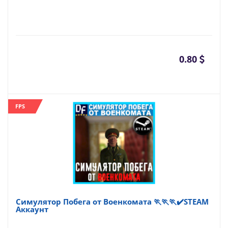
0.80
FPS
Симулятор Побега от Военкомата 🏃🏃🏃✔️STEAM
Аккаунт