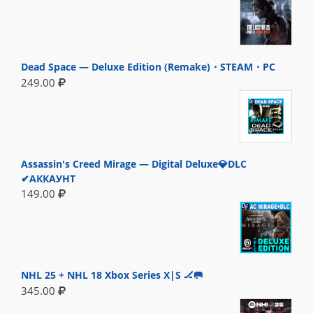
Dead Space — Deluxe Edition (Remake)・STEAM・PC
249.00
Assassin's Creed Mirage — Digital Deluxe💎DLC
✔АККАУНТ
149.00
NHL 25 + NHL 18 Xbox Series X|S 🏒🥅
345.00