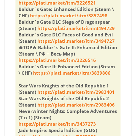
https://plati.market/itm/3226521
Baldur´s Gate: Enhanced Edition (Steam \
СНГ)
https://plati.market/itm/3857498
Baldur´s Gate DLC Siege of Dragonspear
(Steam)
https://plati.market/itm/3494729
Baldur´s Gate DLC Faces of Good and Evil
(Steam)
https://plati.market/itm/3494727
🔥TOP🔥 Baldur´s Gate II: Enhanced Edition
(Steam \ РФ + Весь Мир)
https://plati.market/itm/3226516
Baldur´s Gate II: Enhanced Edition (Steam
\ СНГ)
https://plati.market/itm/3839806
Star Wars Knights of the Old Republic 1
(Steam)
https://plati.market/itm/2983401
Star Wars Knights of the Old Republic 2
(Steam)
https://plati.market/itm/2983406
Neverwinter Nights: Complete Adventures
(7 в 1) (Steam)
https://plati.market/itm/3437273
Jade Empire: Special Edition (GOG)