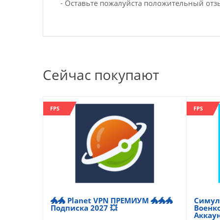
- Оставьте пожалуйста положительный отз
Сейчас покупают
FPS
FPS
🐲🐲 Planet VPN ПРЕМИУМ 🐲🐲🐲
Симуля
Подписка 2027 💥
Военко
Аккау