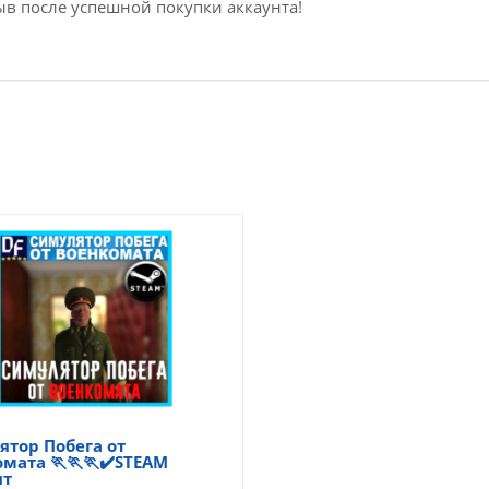
ыв после успешной покупки аккаунта!
тор Побега от
мата 🏃🏃🏃✔️STEAM
нт