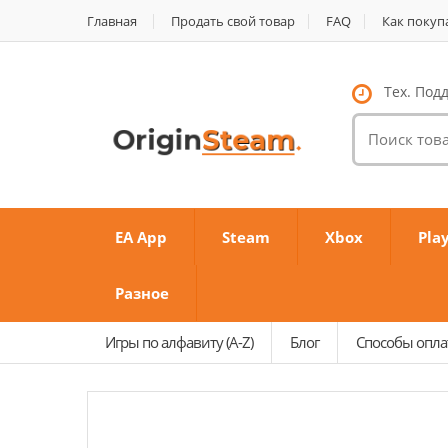
Главная
Продать свой товар
FAQ
Как покуп
Тех. Подд
Поиск
товаров:
EA App
Steam
Xbox
Pla
Разное
Игры по алфавиту (A-Z)
Блог
Способы опл