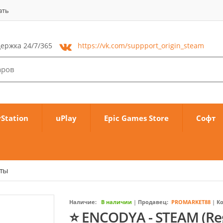
ать
ержка 24/7/365
https://vk.com/
suppport_origin_steam
yStation
uPlay
Epic Games Store
Софт
аты
Наличие:
В наличии
|
Продавец:
PROMARKET88
|
К
⭐️ ENCODYA - STEAM (Reg