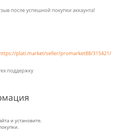
тзыв после успешной покупки аккаунта!
https://plati.market/seller/promarket88/315421/
тех поддержку
рмация
айта и установите.
покупки.