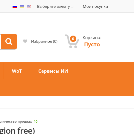
Выберите валюту
Мои покупки
Корзина:
0
Избранное
(
0
)
Пусто
WoT
Сервисы ИИ
оличество продаж:
10
ion free)