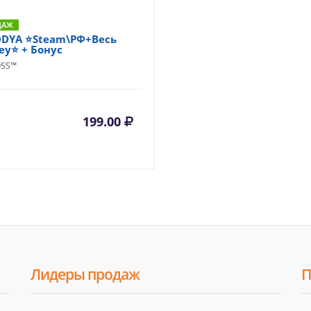
ДАЖ
DYA ⭐Steam\РФ+Весь
ey⭐ + Бонус
OSS™
199.00
Лидеры продаж
П