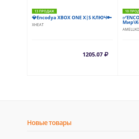
13 ПРОДАЖ
10 ПРО
💎Encodya XBOX ONE X|S КЛЮЧ🔑
✅ENCO
Мир\K
XHEAT
AMELLK
1205.07
Новые товары