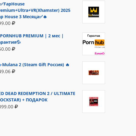
✅FapHouse
remium+Ultra+VR(Xhamster) 2025
ap House 3 Месяца✅🔥
99.00
PORNHUB PREMIUM | 2 мес |
арантия💦
50.00
a-Mulana 2 (Steam Gift Россия) 🔥
49.06
ED DEAD REDEMPTION 2 / ULTIMATE
ROCKSTAR) + ПОДАРОК
099.00