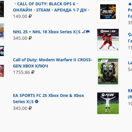
・CALL OF DUTY: BLACK OPS 6・

ОНЛАЙН・STEAM・АРЕНДА 1-7 ДН・
P
F
149.00
3
NHL 25 + NHL 18 Xbox Series X|S 🏒🥅

345.00
Г
1
Call of Duty: Modern Warfare II CROSS-
L
GEN XBOX КЛЮЧ
5
1755.86
R
EA SPORTS FC 25 Xbox One & Xbox
(
Series X|S ⚽
1
345.00