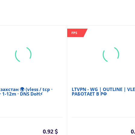
FPS
ахстан 🌍 (vless / tcp ·
LTVPN - WG | OUTLINE | VLE
 · 1-12m · DNS DoH⚡
РАБОТАЕТ В РФ
0.92
0