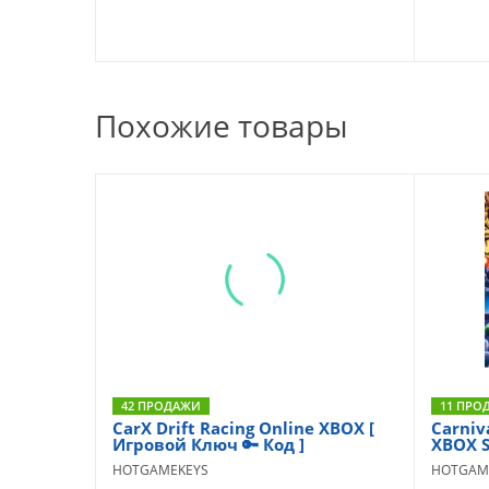
Похожие товары
42 ПРОДАЖИ
11 ПРО
CarX Drift Racing Online XBOX [
Carniv
Игровой Ключ 🔑 Код ]
XBOX S
HOTGAMEKEYS
HOTGAM