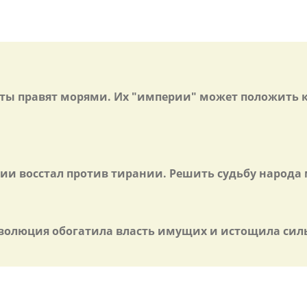
раты правят морями. Их "империи" может положить
ции восстал против тирании. Решить судьбу народа
волюция обогатила власть имущих и истощила силы