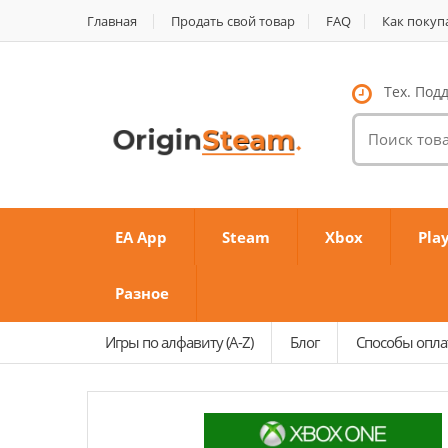
Главная
Продать свой товар
FAQ
Как покуп
Тех. Подд
Поиск
товаров:
EA App
Steam
Xbox
Pla
Разное
Игры по алфавиту (A-Z)
Блог
Способы опл