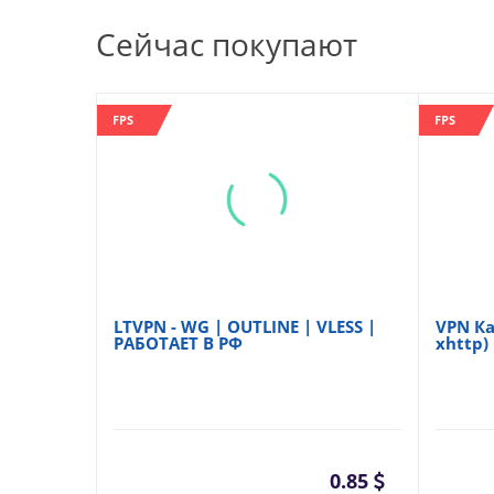
Сейчас покупают
FPS
FPS
LTVPN - WG | OUTLINE | VLESS |
VPN Каз
РАБОТАЕТ В РФ
xhttp)
0.85