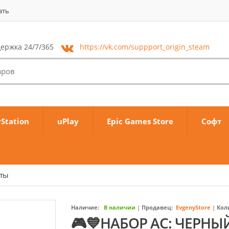
ать
ержка 24/7/365
https://vk.com/
suppport_origin_steam
yStation
uPlay
Epic Games Store
Софт
аты
Наличие:
В наличии
|
Продавец:
EvgenyStore
|
Кол
🎮💙НАБОР AC: ЧЕРНЫ