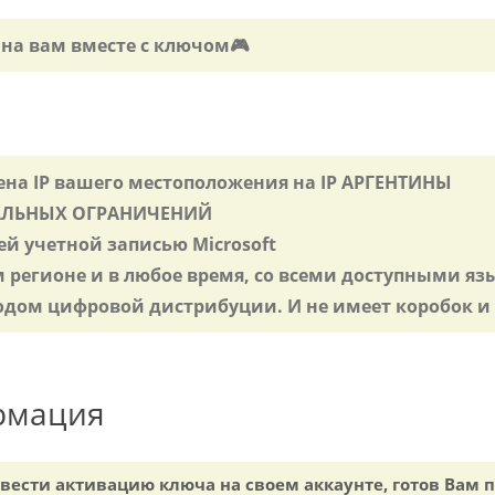
на вам вместе с ключом🎮
мена IP вашего местоположения на IP АРГЕНТИНЫ
ОНАЛЬНЫХ ОГРАНИЧЕНИЙ
ей учетной записью Microsoft
м регионе и в любое время, со всеми доступными я
дом цифровой дистрибуции. И не имеет коробок и 
рмация
овести активацию ключа на своем аккаунте, готов Вам