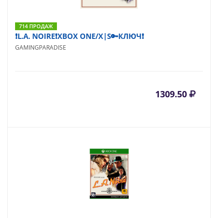
714 ПРОДАЖ
❗L.A. NOIRE❗XBOX ONE/X|S🔑КЛЮЧ❗
GAMINGPARADISE
1309.50