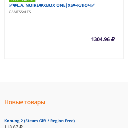
✅❤️L.A. NOIRE❤️XBOX ONE|XS🔑КЛЮЧ✅
GAMESSALES
1304.96
Новые товары
Konung 2 (Steam Gift / Region Free)
118.67